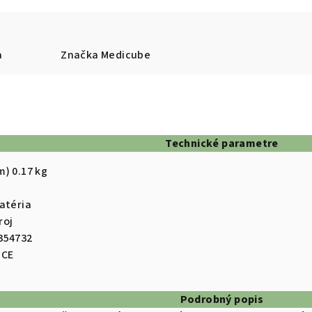
a
Značka
Medicube
Technické parametre
) 0.17 kg
atéria
roj
354732
 CE
Podrobný popis