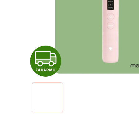
Z
ZADARMO
A
D
A