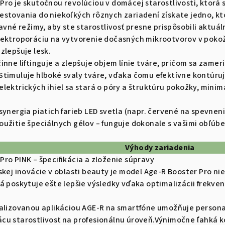
ro je skutočnou revolúciou v domácej starostlivosti, ktorá 
estovania do niekoľkých rôznych zariadení získate jedno, kt
lavné režimy, aby ste starostlivosť presne prispôsobili aktuá
lektroporáciu na vytvorenie dočasných mikrootvorov v poko
zlepšuje lesk.
nne liftinguje a zlepšuje objem línie tváre, pričom sa zameriav
timuluje hlboké svaly tváre, vďaka čomu efektívne kontúruj
lektrických ihiel sa stará o póry a štruktúru pokožky, minima
synergia piatich farieb LED svetla (napr. červené na spevneni
oužitie špeciálnych gélov – funguje dokonale s vašimi obľú
Výhody zariadenia
ro PINK – špecifikácia a zloženie súpravy
kej inovácie v oblasti beauty je model Age-R Booster Pro niele
á poskytuje ešte lepšie výsledky vďaka optimalizácii frekven
ializovanou aplikáciou AGE-R na smartfóne umožňuje person
cu starostlivosť na profesionálnu úroveň.Výnimočne ľahká k