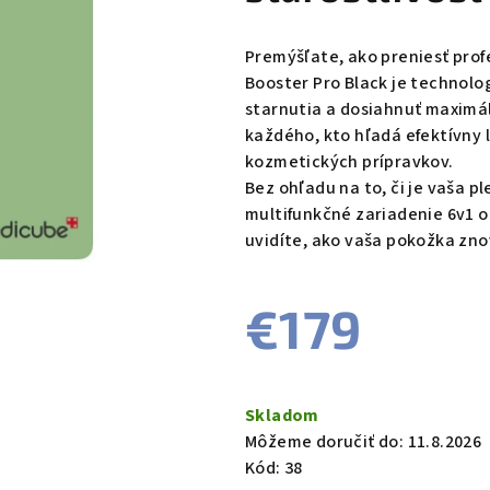
Premýšľate, ako preniesť pro
Booster Pro Black je technolo
starnutia a dosiahnuť maximál
každého, kto hľadá efektívny 
kozmetických prípravkov.
Bez ohľadu na to, či je vaša p
multifunkčné zariadenie 6v1 o
uvidíte, ako vaša pokožka zno
€179
Jednotková
cena:
Skladom
Môžeme doručiť do:
11.8.2026
Kód:
38