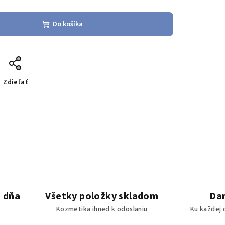
Do košíka
Zdieľať
 dňa
Všetky položky skladom
Da
Kozmetika ihned k odoslaniu
Ku každej 