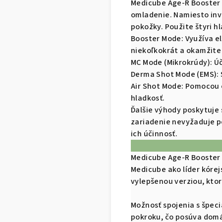
Medicube Age-R Booster P
omladenie. Namiesto inv
pokožky. Použite štyri h
Booster Mode: Využíva e
niekoľkokrát a okamžite 
MC Mode (Mikrokrúdy): Úči
Derma Shot Mode (EMS): S
Air Shot Mode: Pomocou e
hladkosť.
Ďalšie výhody poskytuje 
zariadenie nevyžaduje p
ich účinnosť.
Medicube Age-R Booster P
Medicube ako líder kórejs
vylepšenou verziou, ktor
Možnosť spojenia s špec
pokroku, čo posúva domá