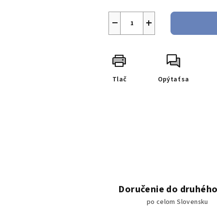
−
+
Tlač
Opýtať sa
Doručenie do druhého
po celom Slovensku