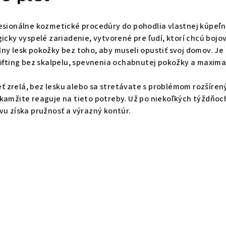
fesionálne kozmetické procedúry do pohodlia vlastnej kúpeľ
gicky vyspelé zariadenie, vytvorené pre ľudí, ktorí chcú boj
ny lesk pokožky bez toho, aby museli opustiť svoj domov. Je 
lifting bez skalpelu, spevnenia ochabnutej pokožky a maxim
leť zrelá, bez lesku alebo sa stretávate s problémom rozšíren
kamžite reaguje na tieto potreby. Už po niekoľkých týždňoc
vu získa pružnosť a výrazný kontúr.