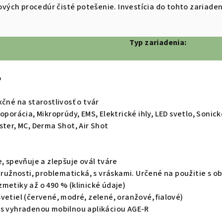
ch procedúr čisté potešenie. Investícia do tohto zariadeni
Typ zariadenia:
o
kčné na starostlivosť o tvár
oporácia, Mikroprúdy, EMS, Elektrické ihly, LED svetlo, Sonick
ster, MC, Derma Shot, Air Shot
e, spevňuje a zlepšuje ovál tváre
 pružnosti, problematická, s vráskami. Určené na použitie s
metiky až o 490 % (klinické údaje)
vetiel (červené, modré, zelené, oranžové, fialové)
 s vyhradenou mobilnou aplikáciou AGE-R