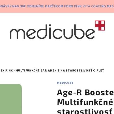
NÁVKY NAD 30€ ODMENÍME DARČEKOM PDRN PINK VITA COATING MAS
EX PINK - MULTIFUNKČNÉ ZARIADENIE NA STAROSTLIVOSŤ O PLEŤ
MEDICUBE
Age-R Booster
Multifunkčné
starostlivosť