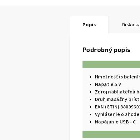
Popis
Diskusi
Podrobný popis
Hmotnosť (s balením
Napätie 5 V
Zdroj nabíjateľná b
Druh masážny príst
EAN (GTIN) 8809960
Vyhlásenie o zhode
Napájanie USB - C