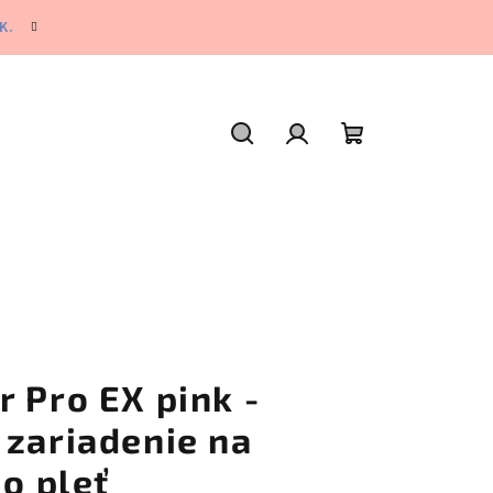
K.
Hľadať
Prihlásenie
Nákupný
košík
 Pro EX pink -
 zariadenie na
 o pleť