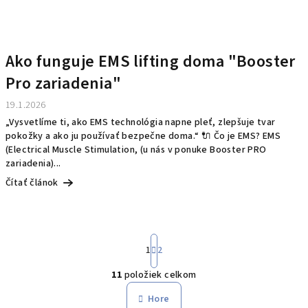
Ako funguje EMS lifting doma "Booster
Pro zariadenia"
19.1.2026
„Vysvetlíme ti, ako EMS technológia napne pleť, zlepšuje tvar
pokožky a ako ju používať bezpečne doma.“ 🔌 Čo je EMS? EMS
(Electrical Muscle Stimulation, (u nás v ponuke Booster PRO
zariadenia)...
Čítať článok
S
1
2
t
r
11
položiek celkom
á
O
n
v
Hore
k