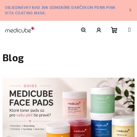
Prejsť
OBJEDNÁVKY NAD 30€ ODMENÍME DARČEKOM PDRN PINK
na
VITA COATING MASK.
obsah
Nákupn
Hľadať
Prihlásenie
Blog
košík
V
ý
p
i
s
č
l
á