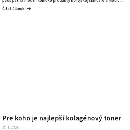
pads patria medzi ikonické produkty kórejskej skincare a Medic...
Čítať článok
Pre koho je najlepší kolagénový toner
19.1.2026