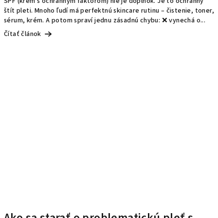
SPF (krém s ochranným faktorom) nie je doplnok. Je to ochranný
štít pleti. Mnoho ľudí má perfektnú skincare rutinu – čistenie, toner,
sérum, krém. A potom spraví jednu zásadnú chybu: ❌ vynechá o...
Čítať článok
Ako sa starať o problematickú pleť s