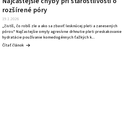
Najčastejšie chyby pri starostlivosti o
rozšírené póry
19.1.2026
„Zistíš, čo robíš zle a ako sa zbaviť lesknúcej pleti a zanesených
pórov.“ Najčastejšie omyly agresívne drhnutie pleti preskakovanie
hydratácie používanie komedogénnych ťažkých k...
Čítať článok