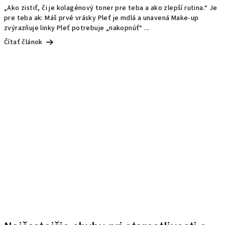
„Ako zistiť, či je kolagénový toner pre teba a ako zlepší rutina.“ Je
pre teba ak: Máš prvé vrásky Pleť je mdlá a unavená Make-up
zvýrazňuje linky Pleť potrebuje „nakopnúť“ ...
Čítať článok