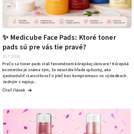
n
k
o
v
✨ Medicube Face Pads: Ktoré toner
pads sú pre vás tie pravé?
15.7.2026
Prečo sa toner pads stali fenoménom kórejskej skincare? Kórejská
kozmetika je známa tým, že neustále hľadá spôsoby, ako
zjednodušiť starostlivosť o pleť bez kompromisov vo výsledkoch.
Jedným z najúsp...
Čítať článok