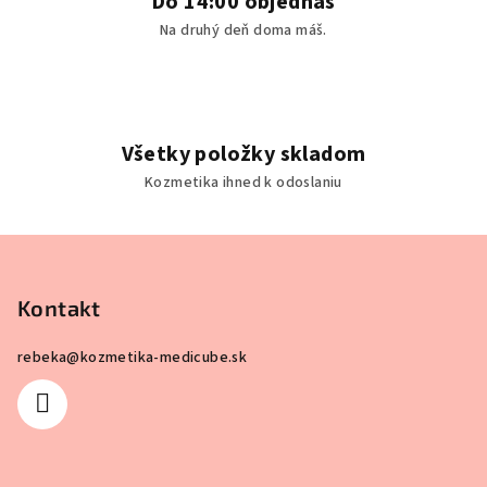
Do 14:00 objednáš
Na druhý deň doma máš.
Všetky položky skladom
Kozmetika ihned k odoslaniu
Z
á
p
Kontakt
ä
rebeka
@
kozmetika-medicube.sk
t
i
e