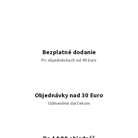
v
l
á
d
a
c
i
Bezplatné dodanie
e
Pri objednávkach od 49 Euro
p
r
v
k
y
Objednávky nad 30 Euro
v
Odmeníme darčekom
ý
p
i
s
u