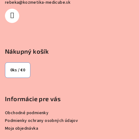
rebeka
@
kozmetika-medicube.sk
t
i
e
Nákupný košík
0
ks /
€0
Informácie pre vás
Obchodné podmienky
Podmienky ochrany osobných údajov
Moja objednávka