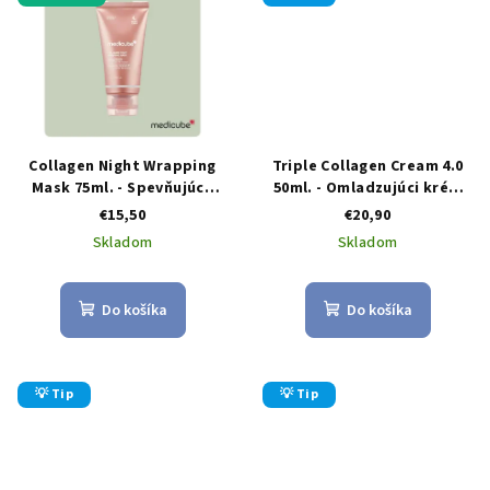
Collagen Night Wrapping
Triple Collagen Cream 4.0
Mask 75ml. - Spevňujúce
50ml. - Omladzujúci krém
nočná kolagénová maska
proti vráskam s kolagénom
€15,50
€20,90
Skladom
Skladom
Do košíka
Do košíka
💡 Tip
💡 Tip