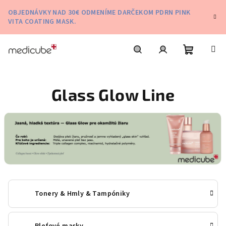
Prejsť
OBJEDNÁVKY NAD 30€ ODMENÍME DARČEKOM PDRN PINK
na
VITA COATING MASK.
obsah
Nákupn
Hľadať
Prihlásenie
Glass Glow Line
košík
Tonery & Hmly & Tampóniky
Pleťové masky