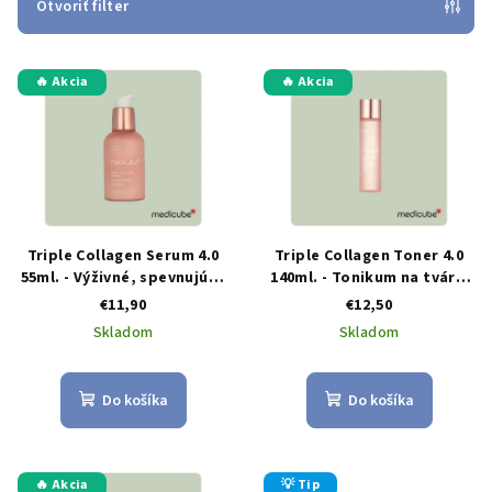
e
Otvoriť filter
p
V
r
🔥 Akcia
🔥 Akcia
ý
o
p
d
i
u
s
k
p
t
r
o
Triple Collagen Serum 4.0
Triple Collagen Toner 4.0
o
v
55ml. - Výživné, spevnujúce
140ml. - Tonikum na tvár s
sérum s trojitým
trojitým kolagénom
€11,90
€12,50
d
kolagénom, niacinamidom
Skladom
Skladom
u
a trojicou kyselín
hyalurónových.
k
t
Do košíka
Do košíka
o
v
🔥 Akcia
💡 Tip