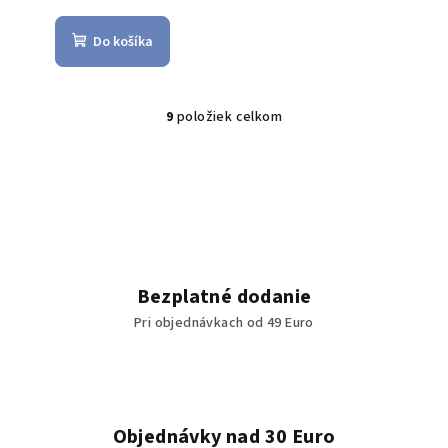
Do košíka
9
položiek celkom
O
v
l
á
d
a
c
i
Bezplatné dodanie
e
Pri objednávkach od 49 Euro
p
r
v
k
y
Objednávky nad 30 Euro