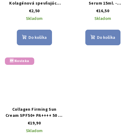
Kolagénová spevňujúca
Serum 15ml. -
maska
Vyssokoúčinné sérum proti
€2,50
€16,50
vráskam Highly Effective
Skladom
Skladom
Antiaging Skin Serum
Do košíka
Do košíka
🆕 Novinka
Collagen Firming Sun
Cream SPF50+ PA++++ 50 ml
– spevňujúci opaľovací
€19,90
krém s kolagénom a
Skladom
vysokou UV ochranou