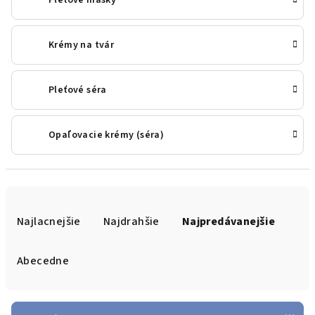
Krémy na tvár
Pleťové séra
Opaľovacie krémy (séra)
R
a
Najlacnejšie
Najdrahšie
Najpredávanejšie
d
e
Abecedne
n
i