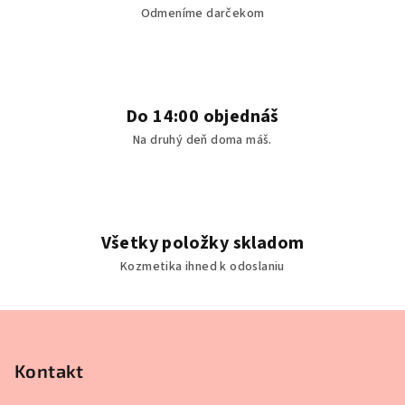
v
Odmeníme darčekom
ý
p
i
s
u
Do 14:00 objednáš
Na druhý deň doma máš.
Všetky položky skladom
Kozmetika ihned k odoslaniu
Z
á
p
Kontakt
ä