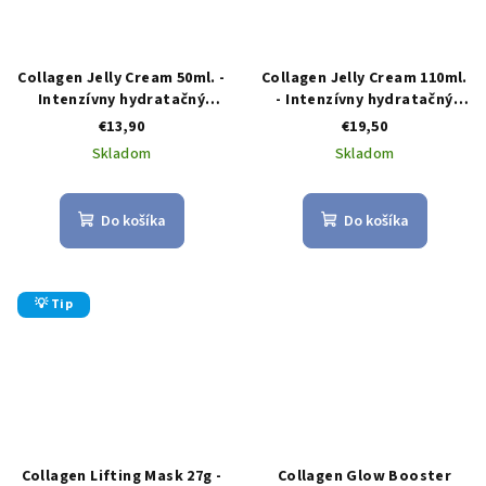
Collagen Jelly Cream 50ml. -
Collagen Jelly Cream 110ml.
Intenzívny hydratačný
- Intenzívny hydratačný
gélový krém na tvár
gélový krém na tvár
€13,90
€19,50
Skladom
Skladom
Do košíka
Do košíka
💡 Tip
Collagen Lifting Mask 27g -
Collagen Glow Booster