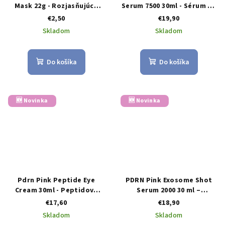
Mask 22g - Rozjasňujúca
Serum 7500 30ml - Sérum na
plátenná maska s PDRN a
tvár s polynukleotidmi a
€2,50
€19,90
kolagénom
exozómami
Skladom
Skladom
Do košíka
Do košíka
🆕 Novinka
🆕 Novinka
Pdrn Pink Peptide Eye
PDRN Pink Exosome Shot
Cream 30ml - Peptidový
Serum 2000 30 ml –
očný krém PDRN Pink proti
regeneračné sérum s PDRN,
€17,60
€18,90
vráskam 30 ml
exozómami a kolagénom
Skladom
Skladom