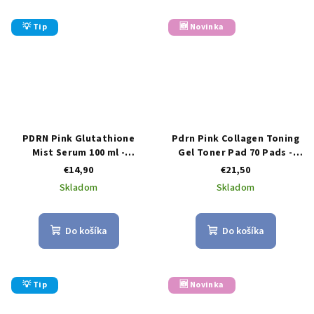
💡 Tip
🆕 Novinka
PDRN Pink Glutathione
Pdrn Pink Collagen Toning
Mist Serum 100 ml -
Gel Toner Pad 70 Pads -
viacúčelová pleťová hmla s
pleťové tampóniky s PDRN
€14,90
€21,50
PDRN a glutatiónom
a rúžovým kolagénom
Skladom
Skladom
Do košíka
Do košíka
💡 Tip
🆕 Novinka