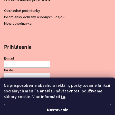
Obchodné podmienky
Podmienky ochrany osobných údajov
Moja objednávka
Prihlásenie
E-mail
Heslo
Na prispôsobenie obsahu a reklám, poskytovanie funkcií
Prihlásiť sa
sociálnych médií a analýzu návštevnosti používame
Nová registrácia
Zabudnuté heslo
súbory cookie. Viac informácií
tu
.
Nastavenie