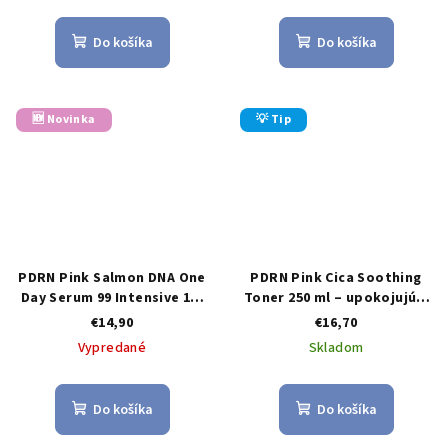
Do košíka
Do košíka
🆕 Novinka
💡 Tip
PDRN Pink Salmon DNA One
PDRN Pink Cica Soothing
Day Serum 99 Intensive 1,5
Toner 250 ml – upokojujúci
ml × 10 ks – intenzívne
pleťový tonik
€14,90
€16,70
regeneračné sérum s PDRN
Vypredané
Skladom
a kolagénom
Do košíka
Do košíka