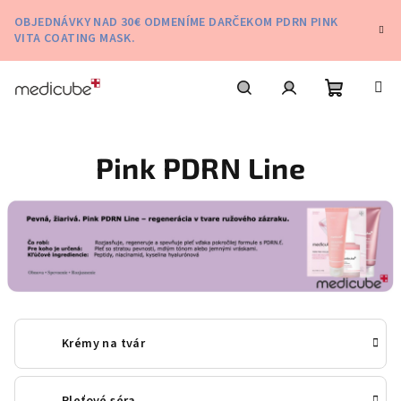
Prejsť
OBJEDNÁVKY NAD 30€ ODMENÍME DARČEKOM PDRN PINK
na
VITA COATING MASK.
obsah
Nákupn
Hľadať
Prihlásenie
Pink PDRN Line
košík
Krémy na tvár