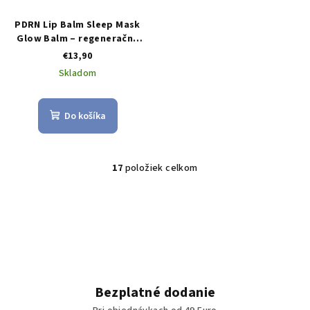
PDRN Lip Balm Sleep Mask
Glow Balm – regeneračný
balzam a nočná maska na
€13,90
pery s PDRN, kolagénom a
Skladom
bambuckým maslom
Do košíka
17
položiek celkom
O
v
l
á
d
a
c
i
Bezplatné dodanie
e