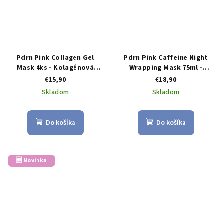
Pdrn Pink Collagen Gel
Pdrn Pink Caffeine Night
Mask 4ks - Kolagénová
Wrapping Mask 75ml -
gélová maska
nočná peelingová maska s
€15,90
€18,90
PDRN a kofeínom pre
Skladom
Skladom
pevnejšiu a žiarivejšiu pleť
Do košíka
Do košíka
🆕 Novinka