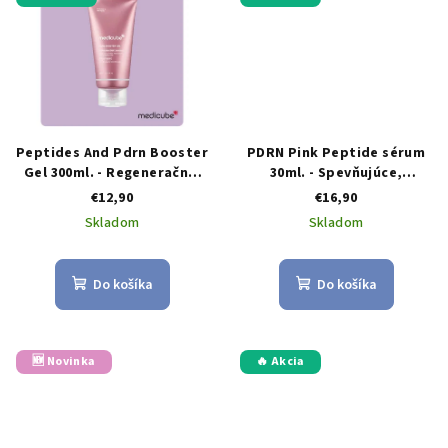
Peptides And Pdrn Booster
PDRN Pink Peptide sérum
Gel 300ml. - Regeneračný,
30ml. - Spevňujúce,
intensívny, hydratačný gél
hydratačné sérum s
€12,90
€16,90
peptidmi
Skladom
Skladom
Do košíka
Do košíka
🆕 Novinka
🔥 Akcia