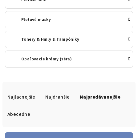
Pleťové séra
Pleťové masky
Tonery & Hmly & Tampóniky
Opaľovacie krémy (séra)
R
a
Najlacnejšie
Najdrahšie
Najpredávanejšie
d
e
Abecedne
n
i