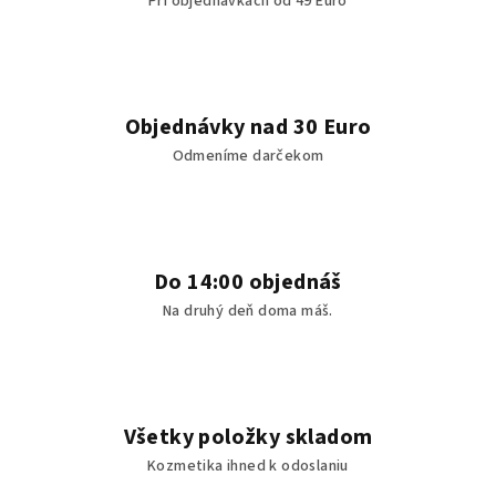
Pri objednávkach od 49 Euro
p
r
v
k
y
Objednávky nad 30 Euro
v
Odmeníme darčekom
ý
p
i
s
u
Do 14:00 objednáš
Na druhý deň doma máš.
Všetky položky skladom
Kozmetika ihned k odoslaniu