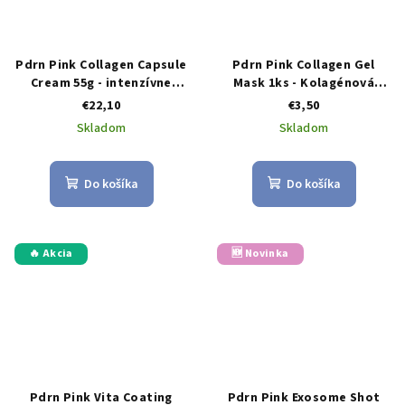
Pdrn Pink Collagen Capsule
Pdrn Pink Collagen Gel
Cream 55g - intenzívne
Mask 1ks - Kolagénová
regeneračný krém s
gélová maska
€22,10
€3,50
kolagénovými kapsulam
Skladom
Skladom
Do košíka
Do košíka
🔥 Akcia
🆕 Novinka
Pdrn Pink Vita Coating
Pdrn Pink Exosome Shot