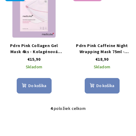
Pdrn Pink Collagen Gel
Pdrn Pink Caffeine Night
Mask 4ks - Kolagénová
Wrapping Mask 75ml -
gélová maska
nočná peelingová maska s
€15,90
€18,90
PDRN a kofeínom pre
Skladom
Skladom
pevnejšiu a žiarivejšiu pleť
Do košíka
Do košíka
4
položiek celkom
O
v
l
á