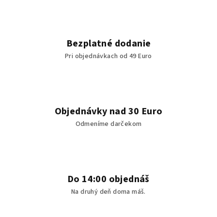
d
a
c
i
Bezplatné dodanie
e
Pri objednávkach od 49 Euro
p
r
v
k
y
Objednávky nad 30 Euro
v
Odmeníme darčekom
ý
p
i
s
u
Do 14:00 objednáš
Na druhý deň doma máš.