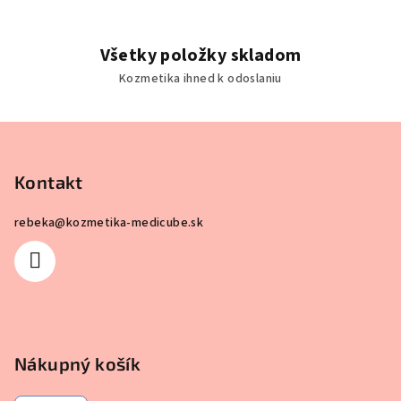
Všetky položky skladom
Kozmetika ihned k odoslaniu
Z
á
p
Kontakt
ä
rebeka
@
kozmetika-medicube.sk
t
i
e
Nákupný košík