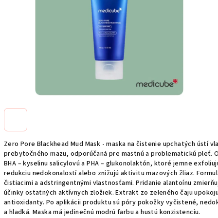
Zero Pore Blackhead Mud Mask - maska na čistenie upchatých ústí vl
prebytočného mazu, odporúčaná pre mastnú a problematickú pleť. Ob
BHA – kyselinu salicylovú a PHA – glukonolaktón, ktoré jemne exfoliu
redukciu nedokonalostí alebo znižujú aktivitu mazových žliaz. Formul
čistiacimi a adstringentnými vlastnosťami. Pridanie alantoínu zmierň
účinky ostatných aktívnych zložiek. Extrakt zo zeleného čaju upoko
antioxidanty. Po aplikácii produktu sú póry pokožky vyčistené, ned
a hladká. Maska má jedinečnú modrú farbu a hustú konzistenciu.