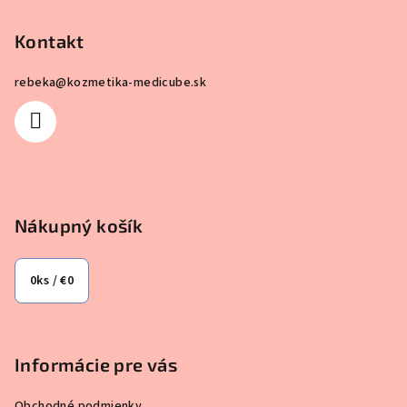
á
p
Kontakt
ä
rebeka
@
kozmetika-medicube.sk
t
i
e
Nákupný košík
0
ks /
€0
Informácie pre vás
Obchodné podmienky