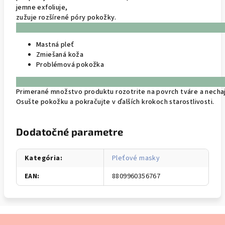
jemne exfoliuje,
zužuje rozšírené póry pokožky.
Mastná pleť
Zmiešaná koža
Problémová pokožka
Primerané množstvo produktu rozotrite na povrch tváre a nechaj
Osušte pokožku a pokračujte v ďalších krokoch starostlivosti.
Dodatočné parametre
Kategória
:
Pleťové masky
EAN
:
8809960356767
Z