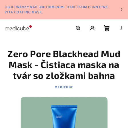
Prejsť
OBJEDNÁVKY NAD 30€ ODMENÍME DARČEKOM PDRN PINK
na
VITA COATING MASK.
obsah
Nákupn
Hľadať
Prihlásenie
Zero Pore Blackhead Mud
košík
Mask - Čistiaca maska na
tvár so zložkami bahna
MEDICUBE