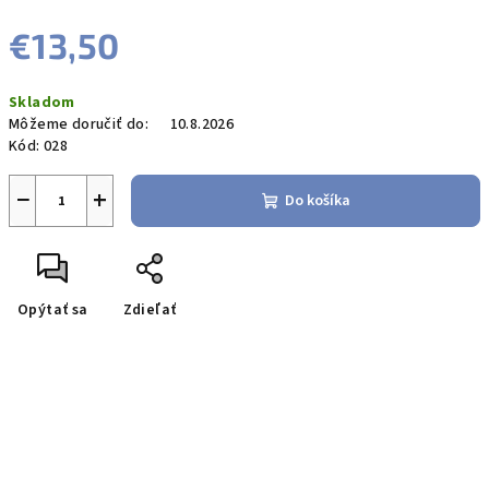
€13,50
Jednotková
Skladom
cena:
Môžeme doručiť do:
10.8.2026
Kód:
028
−
+
Do košíka
Opýtať sa
Zdieľať