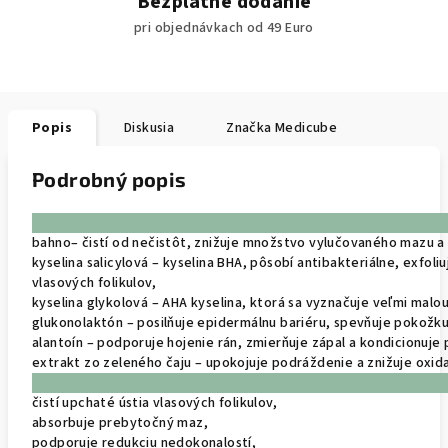
Bezplatné dodanie
pri objednávkach od 49 Euro
Popis
Diskusia
Značka
Medicube
Podrobný popis
bahno– čistí od nečistôt, znižuje množstvo vylučovaného mazu a
kyselina salicylová – kyselina BHA, pôsobí antibakteriálne, exfo
vlasových folikulov,
kyselina glykolová – AHA kyselina, ktorá sa vyznačuje veľmi mal
glukonolaktón – posilňuje epidermálnu bariéru, spevňuje pokožku
alantoín – podporuje hojenie rán, zmierňuje zápal a kondicionuje
extrakt zo zeleného čaju – upokojuje podráždenie a znižuje oxid
čistí upchaté ústia vlasových folikulov,
absorbuje prebytočný maz,
podporuje redukciu nedokonalostí,