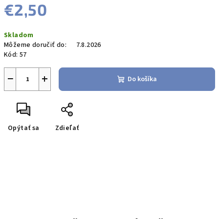
€2,50
Jednotková
Skladom
cena:
Môžeme doručiť do:
7.8.2026
Kód:
57
−
+
Do košíka
Opýtať sa
Zdieľať