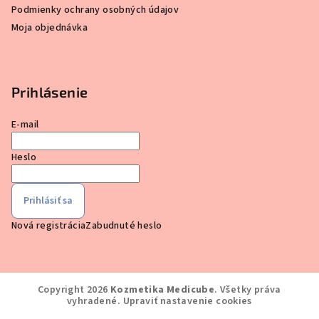
Podmienky ochrany osobných údajov
Moja objednávka
Prihlásenie
E-mail
Heslo
Prihlásiť sa
Nová registrácia
Zabudnuté heslo
Copyright 2026
Kozmetika Medicube
. Všetky práva
vyhradené.
Upraviť nastavenie cookies