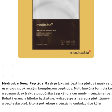
Medicube Deep Peptide Mask
je luxusná textílna pleťová maska s
esenciou s pokročilým komplexom peptidov. Multifunkčná formula kom
niacinamid, extrakt z pupočníka ázijského a ceramidy intenzívne roz
Bohatá esencia hlboko hydratuje, vyhladzuje a navracia pleti žiarivý,
a bez lesku pleť, ktorá potrebuje intenzívnu omladzujúcu kúru.