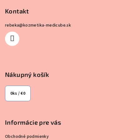
á
p
Kontakt
ä
rebeka
@
kozmetika-medicube.sk
t
i
e
Nákupný košík
0
ks /
€0
Informácie pre vás
Obchodné podmienky