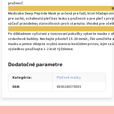
pružnosť.
U
Medicube Deep Peptide Mask je určená pre ľudí, ktorí hľadajú inte
pre suchú, ochabnutú pleť bez lesku a pružnosti a pre pleť s prv
súčasť pravidelnej starostlivosti proti starnutiu. Vhodná pre vš
Po dôkladnom vyčistení a tonizovaní pokožky vyberte masku z oba
vzduchové bubliny. Nechajte pôsobiť 15-20 minút, čím umožníte 
masku a jemne vklepte zvyšnú esenciu končekmi prstov, kým sa úpl
výsledkov používajte 1-2 krát týždenne.
Dodatočné parametre
Kategória
:
Pleťové masky
EAN
:
8800240576585
Z