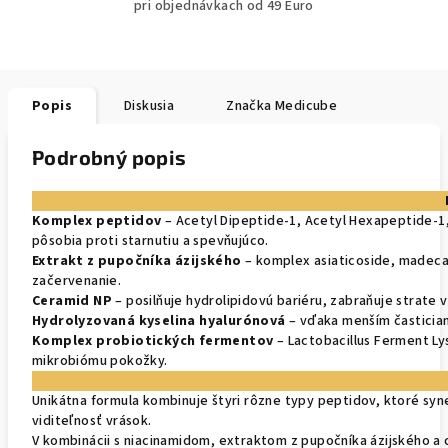
pri objednávkach od 49 Euro
Popis
Diskusia
Značka
Medicube
Podrobný popis
Komplex peptidov
– Acetyl Dipeptide-1, Acetyl Hexapeptide-1,
pôsobia proti starnutiu a spevňujúco.
Extrakt z pupočníka ázijského
– komplex asiaticoside, madecas
začervenanie.
Ceramid NP
– posilňuje hydrolipidovú bariéru, zabraňuje strate
Hydrolyzovaná kyselina hyalurónová
– vďaka menším časticiam
Komplex probiotických fermentov
– Lactobacillus Ferment Ly
mikrobiómu pokožky.
Unikátna formula kombinuje štyri rôzne typy peptidov, ktoré syne
viditeľnosť vrások.
V kombinácii s niacinamidom, extraktom z pupočníka ázijského a 