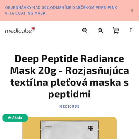
Prejsť
OBJEDNÁVKY NAD 30€ ODMENÍME DARČEKOM PDRN PINK
na
VITA COATING MASK.
obsah
Nákupn
Hľadať
Prihlásenie
Deep Peptide Radiance
košík
Mask 20g - Rozjasňujúca
textílna pleťová maska s
peptidmi
MEDICUBE
🔥 Akcia