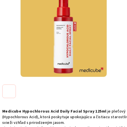
Medicube Hypochlorous Acid Daily Facial Spray 125ml
je pleťový 
(Hypochlorous Acid), ktorá poskytuje upokojujúcu a čistiacu starostl
svieži vzhľad s prirodzeným jasom.