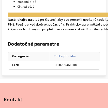
Mastná pleť
Citlivá pleť
Nastriekajte na pleť po čistení, aby ste pomohli upokojiť nedok
PM).
Použitie kedykoľvek počas dňa.
Praktický sprej môžete po
štípancoch od hmyzu, pri pleti, so sklonom k akné.
Pomáha rýchlo
Dodatočné parametre
Kategória
:
Podľa použitia
EAN
:
8800289461880
Z
á
p
Kontakt
ä