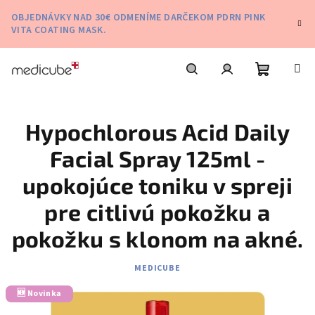
Prejsť
OBJEDNÁVKY NAD 30€ ODMENÍME DARČEKOM PDRN PINK
na
VITA COATING MASK.
obsah
Nákupn
Hľadať
Prihlásenie
Hypochlorous Acid Daily
košík
Facial Spray 125ml -
upokojúce toniku v spreji
pre citlivú pokožku a
pokožku s klonom na akné.
MEDICUBE
🆕 Novinka