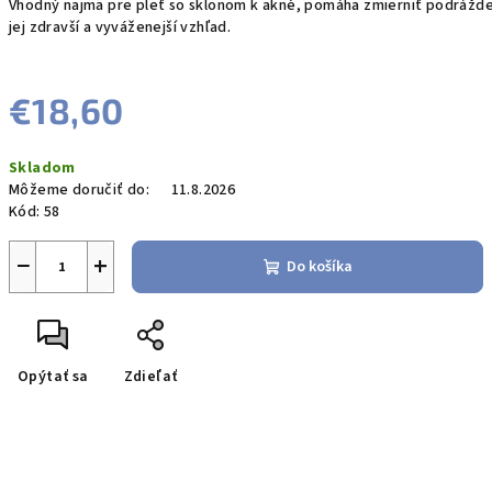
Vhodný najmä pre pleť so sklonom k akné, pomáha zmierniť podráždeni
jej zdravší a vyváženejší vzhľad.
€18,60
Jednotková
Skladom
cena:
Môžeme doručiť do:
11.8.2026
Kód:
58
−
+
Do košíka
Opýtať sa
Zdieľať