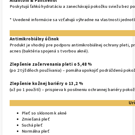
Allantoín & Panthenol
Poskytujú ľahkú hydratáciu a zanechávajú pokožku sviežu bez po
* Uvedené informácie sa vzťahujú výhradne na vlastnosti jednotl
Antimikrobiálny účinok
Produkt je vhodný pre podporu antimikrobiálnej ochrany pleti, pr
acnes (baktéria spojená s tvorbou akné).
Zlepšenie začervenania pleti o 5,48 %
(po 2 týždňoch používania) – pomáha upokojiť podráždenú pokož
Zlepšenie kožnej bariéry o 13,2 %
(už po 1 použití) – prispieva k posilneniu ochrannej bariéry pokož
Ur
Pleť so sklonom k akné
Zmiešaná pleť
Suchá pleť
Normálna pleť