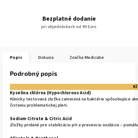
Bezplatné dodanie
pri objednávkach od 49 Euro
Popis
Diskusia
Značka
Medicube
Podrobný popis
Kľ
Kyselina chlórna (Hypochlorous Acid)
Klinicky testovaná zložka zameraná na baktérie spôsobujúce ak
čisteniu problematickej pleti.
Sodium Citrate & Citric Acid
Zložky pridané pre stabilizáciu pH a prevenciu oxidácie – pomáha