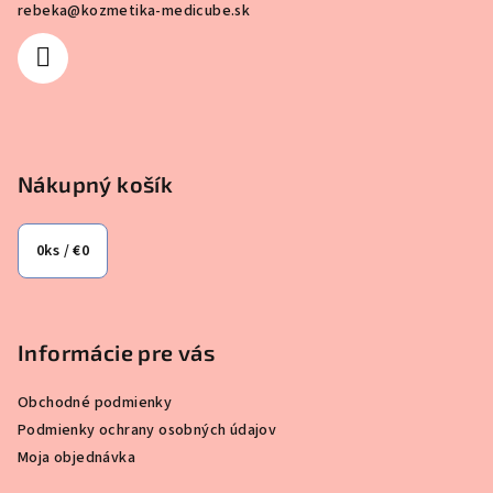
rebeka
@
kozmetika-medicube.sk
t
i
e
Nákupný košík
0
ks /
€0
Informácie pre vás
Obchodné podmienky
Podmienky ochrany osobných údajov
Moja objednávka