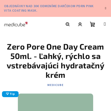
Prejsť
OBJEDNÁVKY NAD 30€ ODMENÍME DARČEKOM PDRN PINK
na
VITA COATING MASK.
obsah
Nákupn
Hľadať
Prihlásenie
Zero Pore One Day Cream
košík
50ml. - Ľahký, rýchlo sa
vstrebávajúci hydratačný
krém
MEDICUBE
💡 Tip