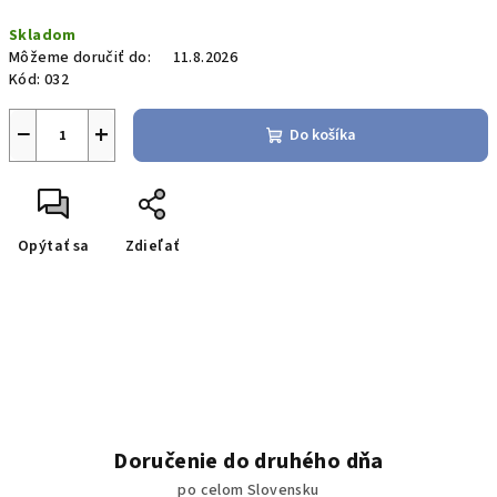
Jednotková
Skladom
cena:
Môžeme doručiť do:
11.8.2026
Kód:
032
−
+
Do košíka
Opýtať sa
Zdieľať
Doručenie do druhého dňa
po celom Slovensku