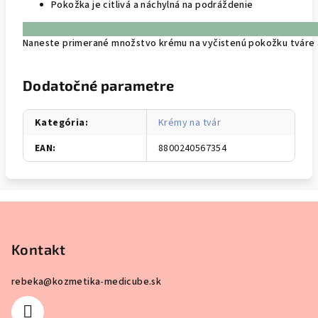
Pokožka je citlivá a náchylná na podráždenie
Naneste primerané množstvo krému na vyčistenú pokožku tváre a 
Dodatočné parametre
Kategória
:
Krémy na tvár
EAN
:
8800240567354
Z
á
p
Kontakt
ä
rebeka
@
kozmetika-medicube.sk
t
i