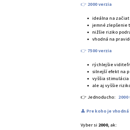
👉
2000 verzia
ideálna na začia
jemné zlepšenie 
nižšie riziko pod
vhodná na pravid
👉
7500 verzia
rýchlejšie vidite
silnejší efekt na 
vyššia stimulácia 
ale aj vyššie riz
👉
Jednoducho:
2000
👤
Pre koho je vhodná 
Vyber si
2000
, ak: