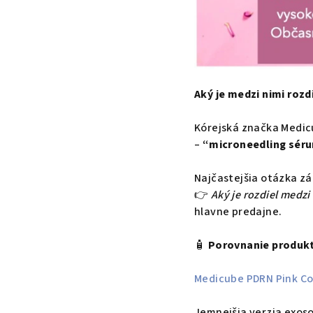
Aký je medzi nimi rozdi
Kórejská značka Medicu
–
“microneedling sér
Najčastejšia otázka zá
👉
Aký je rozdiel medzi
hlavne predajne.
🧴
Porovnanie produk
Medicube PDRN Pink C
Jemnejšia verzia exoso