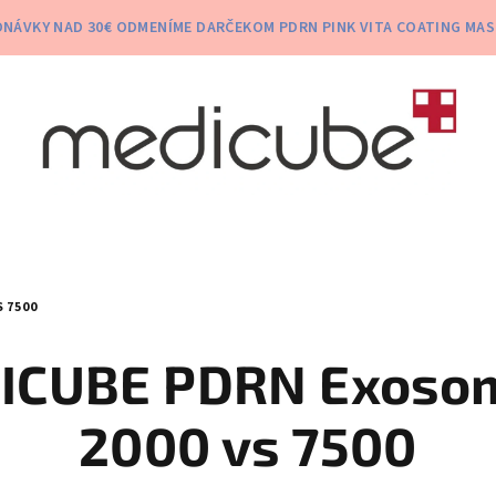
NÁVKY NAD 30€ ODMENÍME DARČEKOM PDRN PINK VITA COATING MAS
 7500
ICUBE PDRN Exoso
2000 vs 7500