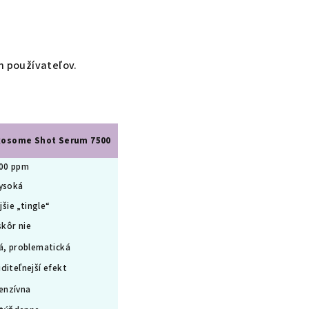
h používateľov.
Exosome Shot Serum 7500
00 ppm
ysoká
jšie „tingle“
kôr nie
á, problematická
viditeľnejší efekt
enzívna