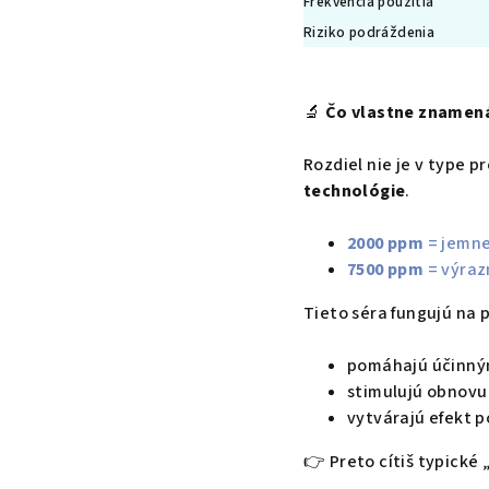
Frekvencia použitia
Riziko podráždenia
🔬
Čo vlastne znamená
Rozdiel nie je v type p
technológie
.
2000 ppm
= jemne
7500 ppm
= výrazn
Tieto séra fungujú na p
pomáhajú účinným
stimulujú obnovu 
vytvárajú efekt
👉
Preto cítiš typické 