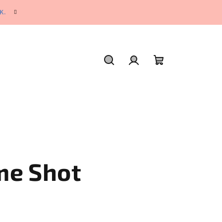
K.
Hľadať
Prihlásenie
Nákupný
košík
me Shot