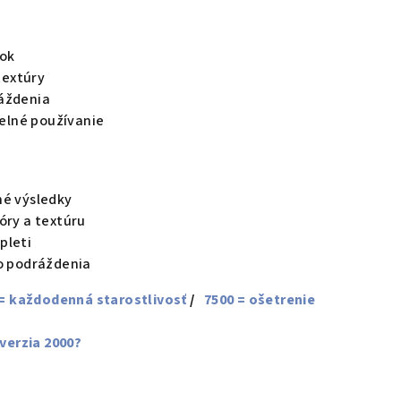
tok
textúry
ráždenia
elné používanie
ľné výsledky
póry a textúru
pleti
iko podráždenia
 = každodenná starostlivosť
/
7500 = ošetrenie
verzia 2000?