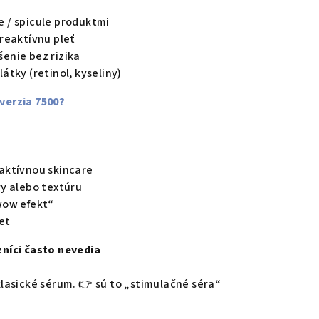
e / spicule produktmi
 reaktívnu pleť
enie bez rizika
átky (retinol, kyseliny)
verzia 7500?
 aktívnou skincare
ry alebo textúru
wow efekt“
eť
zníci často nevedia
klasické sérum.
👉
sú to „stimulačné séra“