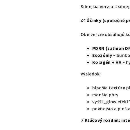
Silnejšia verzia = silnej
🌿
Účinky (spoločné p
Obe verzie obsahujú k
PDRN (salmon D
Exozómy
– bunko
Kolagén + HA
– h
Výsledok:
hladšia textúra p
menšie póry
vyšší „glow efekt
pevnejšia a plnšia
⚡
Kľúčový rozdiel: int