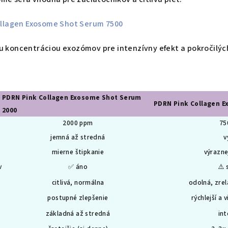
ollagen Exosome Shot Serum 7500
šou koncentráciou exozómov pre intenzívny efekt a pokročilýc
PDRN Pink Collagen Exosome Shot Serum
PDRN Pink Collagen 
2000
2000 ppm
75
jemná až stredná
v
mierne štipkanie
výrazne
v
✅
áno
⚠️
s
citlivá, normálna
odolná, zrel
postupné zlepšenie
rýchlejší a 
základná až stredná
int