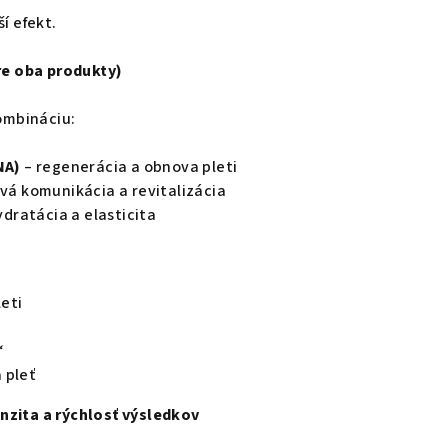
ší efekt.
re oba produkty)
ombináciu:
NA)
– regenerácia a obnova pleti
vá komunikácia a revitalizácia
ydratácia a elasticita
leti
“
 pleť
enzita a rýchlosť výsledkov