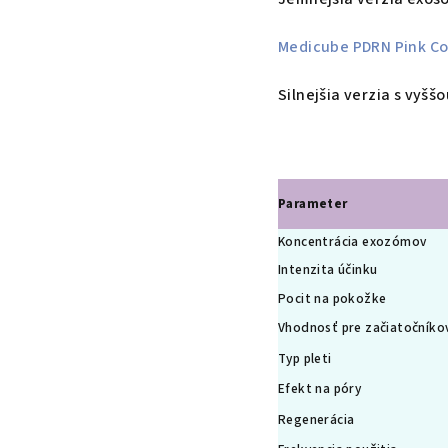
Medicube PDRN Pink C
Silnejšia verzia s vyš
Parameter
Koncentrácia exozómov
Intenzita účinku
Pocit na pokožke
Vhodnosť pre začiatočníko
Typ pleti
Efekt na póry
Regenerácia