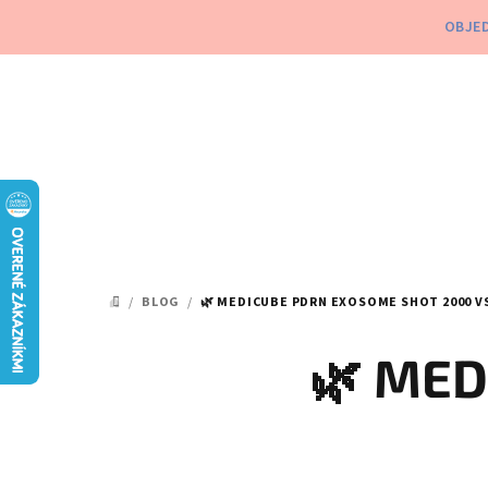
Prejsť
OBJED
na
obsah
/
BLOG
/
🌿 MEDICUBE PDRN EXOSOME SHOT 2000 VS
DOMOV
🌿 MED