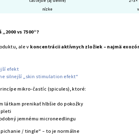
častejšie (aj denne)
2–3×
nízke
 „2000 vs 7500“?
roduktu, ale v
koncentrácii aktívnych zložiek – najmä exozó
jší efekt
e silnejší „skin stimulation efekt“
rincípe mikro-častíc (spicules), ktoré:
 látkam prenikať hlbšie do pokožky
pleti
 podobný jemnému microneedlingu
„pichanie / tingle“ – to je normálne