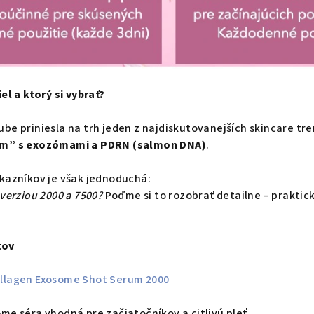
el a ktorý si vybrať?
be priniesla na trh jeden z najdiskutovanejších skincare t
um” s exozómami a PDRN (salmon DNA)
.
kazníkov je však jednoduchá:
 verziou 2000 a 7500?
Poďme si to rozobrať detailne – praktic
tov
ollagen Exosome Shot Serum 2000
me séra vhodná pre začiatočníkov a citlivú pleť.