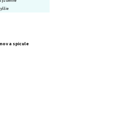
 týždenne
vyššie
mov a spicule