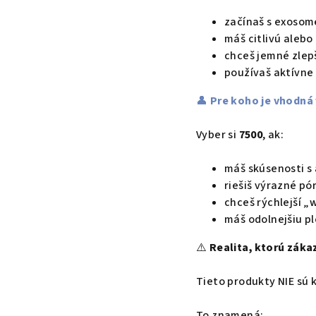
začínaš s exosom
máš citlivú alebo
chceš jemné zlepš
používaš aktívne l
👤
Pre koho je vhodná 
Vyber si
7500
, ak:
máš skúsenosti s
riešiš výrazné pó
chceš rýchlejší „
máš odolnejšiu pl
⚠️
Realita, ktorú záka
Tieto produkty NIE sú 
To znamená: