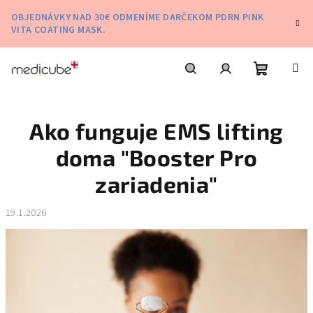
Prejsť
OBJEDNÁVKY NAD 30€ ODMENÍME DARČEKOM PDRN PINK
na
VITA COATING MASK.
obsah
Nákupn
Hľadať
Prihlásenie
Ako funguje EMS lifting
košík
doma "Booster Pro
zariadenia"
19.1.2026