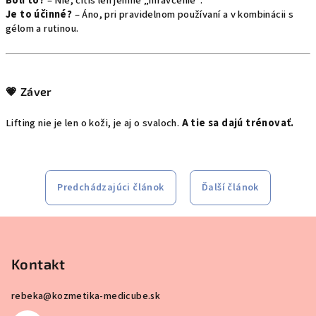
Bolí to?
– Nie, cítiš len jemné „mravčenie“.
Je to účinné?
– Áno, pri pravidelnom používaní a v kombinácii s
gélom a rutinou.
💗 Záver
Lifting nie je len o koži, je aj o svaloch.
A tie sa dajú trénovať.
Predchádzajúci článok
Ďalší článok
Z
á
p
Kontakt
ä
rebeka
@
kozmetika-medicube.sk
t