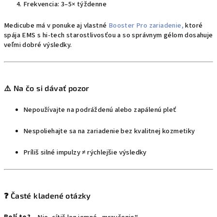
Frekvencia: 3–5× týždenne
Medicube má v ponuke aj vlastné
Booster Pro zariadenie,
ktoré
spája EMS s hi-tech starostlivosťou a so správnym gélom dosahuje
veľmi dobré výsledky.
⚠️ Na čo si dávať pozor
Nepoužívajte na podráždenú alebo zapálenú pleť
Nespoliehajte sa na zariadenie bez kvalitnej kozmetiky
Príliš silné impulzy ≠ rýchlejšie výsledky
❓ Časté kladené otázky