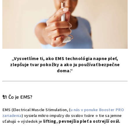
„Vysvetlíme ti, ako EMS technológia napne pleť,
zlepšuje tvar pokožky a ako ju používať bezpečne
doma.“
🔌 Čo je EMS?
EMS (Electrical Muscle Stimulation, (
u nás v ponuke Booster PRO
zariadenia
) vysiela mikro-impulzy do svalov tváre → tie sa jemne
sťahujú → výsledok je
lifting, pevnejšia pleť a ostrejší ovál.