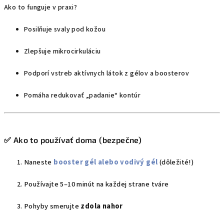
Ako to funguje v praxi?
Posilňuje svaly pod kožou
Zlepšuje mikrocirkuláciu
Podporí vstreb aktívnych látok z gélov a boosterov
Pomáha redukovať „padanie“ kontúr
✅ Ako to používať doma (bezpečne)
Naneste
booster gél alebo vodivý gél
(dôležité!)
Používajte 5–10 minút na každej strane tváre
Pohyby smerujte
zdola nahor