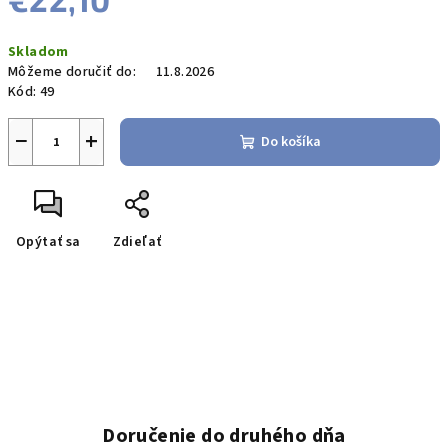
Jednotková
Skladom
cena:
Môžeme doručiť do:
11.8.2026
Kód:
49
−
+
Do košíka
Opýtať sa
Zdieľať
Doručenie do druhého dňa