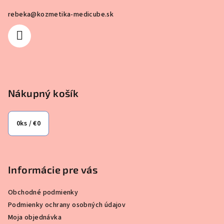
ä
rebeka
@
kozmetika-medicube.sk
t
i
e
Nákupný košík
0
ks /
€0
Informácie pre vás
Obchodné podmienky
Podmienky ochrany osobných údajov
Moja objednávka