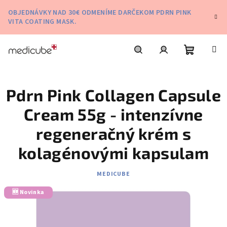
Prejsť
OBJEDNÁVKY NAD 30€ ODMENÍME DARČEKOM PDRN PINK
na
VITA COATING MASK.
obsah
Nákupn
Hľadať
Prihlásenie
Pdrn Pink Collagen Capsule
košík
Cream 55g - intenzívne
regeneračný krém s
kolagénovými kapsulam
MEDICUBE
🆕 Novinka