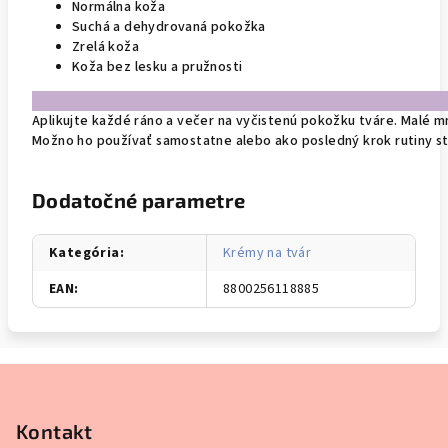
Normálna koža
Suchá a dehydrovaná pokožka
Zrelá koža
Koža bez lesku a pružnosti
Aplikujte každé ráno a večer na vyčistenú pokožku tváre. Malé m
Možno ho používať samostatne alebo ako posledný krok rutiny sta
Dodatočné parametre
Kategória
:
Krémy na tvár
EAN
:
8800256118885
Z
á
p
Kontakt