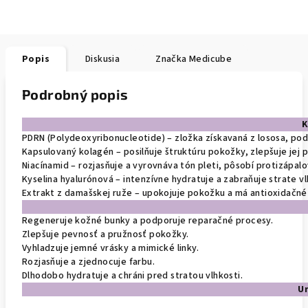
Popis
Diskusia
Značka
Medicube
Podrobný popis
K
PDRN (Polydeoxyribonucleotide) – zložka získavaná z lososa, po
Kapsulovaný kolagén – posilňuje štruktúru pokožky, zlepšuje jej 
Niacínamid – rozjasňuje a vyrovnáva tón pleti, pôsobí protizápalo
Kyselina hyalurónová – intenzívne hydratuje a zabraňuje strate vl
Extrakt z damašskej ruže – upokojuje pokožku a má antioxidačné 
Regeneruje kožné bunky a podporuje reparačné procesy.
Zlepšuje pevnosť a pružnosť pokožky.
Vyhladzuje jemné vrásky a mimické linky.
Rozjasňuje a zjednocuje farbu.
Dlhodobo hydratuje a chráni pred stratou vlhkosti.
Ur