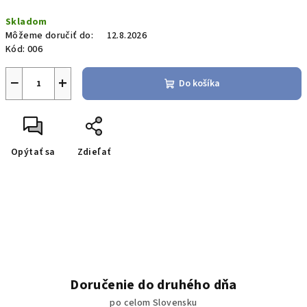
Jednotková
Skladom
cena:
Môžeme doručiť do:
12.8.2026
Kód:
006
−
+
Do košíka
Opýtať sa
Zdieľať
Doručenie do druhého dňa
po celom Slovensku