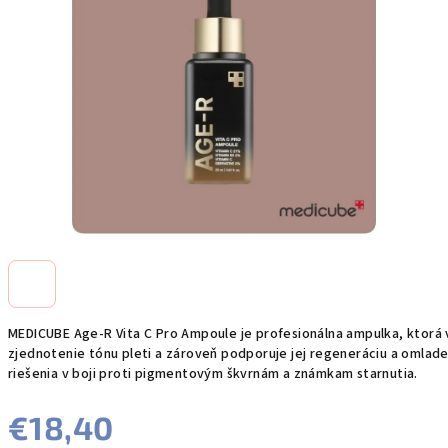
MEDICUBE Age-R Vita C Pro Ampoule je profesionálna ampulka, ktorá vy
zjednotenie tónu pleti a zároveň podporuje jej regeneráciu a omladeni
riešenia v boji proti pigmentovým škvrnám a známkam starnutia.
€18,40