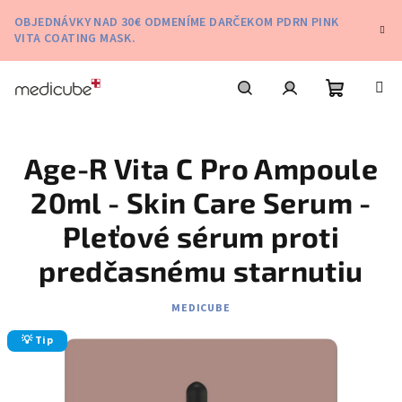
Prejsť
OBJEDNÁVKY NAD 30€ ODMENÍME DARČEKOM PDRN PINK
na
VITA COATING MASK.
obsah
Nákupn
Hľadať
Prihlásenie
Age-R Vita C Pro Ampoule
košík
20ml - Skin Care Serum -
Pleťové sérum proti
predčasnému starnutiu
MEDICUBE
💡 Tip