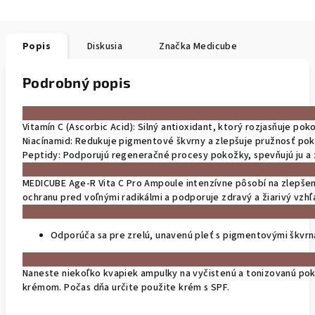
Popis
Diskusia
Značka
Medicube
Podrobný popis
Vitamín C (Ascorbic Acid): Silný antioxidant, ktorý rozjasňuje pok
Niacínamid: Redukuje pigmentové škvrny a zlepšuje pružnosť pok
Peptidy: Podporujú regeneračné procesy pokožky, spevňujú ju a z
MEDICUBE Age-R Vita C Pro Ampoule intenzívne pôsobí na zlepšen
ochranu pred voľnými radikálmi a podporuje zdravý a žiarivý vzh
Odporúča sa pre zrelú, unavenú pleť s pigmentovými škvrna
Naneste niekoľko kvapiek ampulky na vyčistenú a tonizovanú pok
krémom. Počas dňa určite použite krém s SPF.