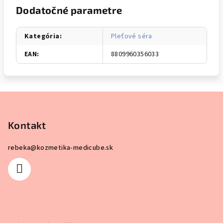
Dodatočné parametre
Kategória
:
Pleťové séra
EAN
:
8809960356033
Z
á
p
Kontakt
ä
rebeka
@
kozmetika-medicube.sk
t
i
e