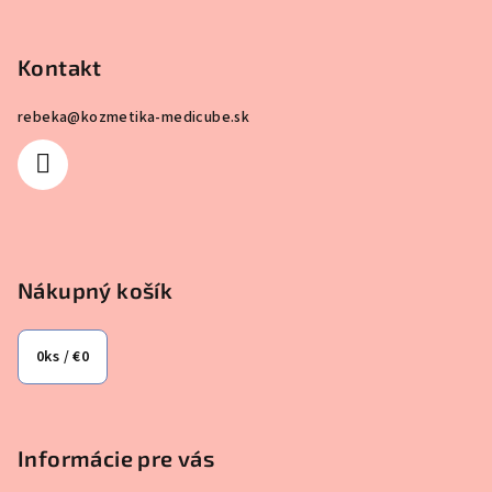
Z
á
p
Kontakt
ä
rebeka
@
kozmetika-medicube.sk
t
i
e
Nákupný košík
0
ks /
€0
Informácie pre vás