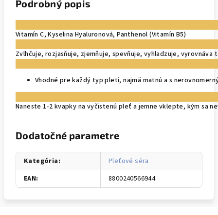
Podrobný popis
Vitamín C, Kyselina Hyaluronová, Panthenol (Vitamín B5)
Zvlhčuje, rozjasňuje, zjemňuje, spevňuje, vyhladzuje, vyrovnáva t
Vhodné pre každý typ pleti, najmä matnú a s nerovnomern
Naneste 1-2 kvapky na vyčistenú pleť a jemne vklepte, kým sa n
Dodatočné parametre
Kategória
:
Pleťové séra
EAN
:
8800240566944