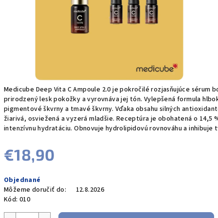
Medicube Deep Vita C Ampoule 2.0 je pokročilé rozjasňujúce sérum b
prirodzený lesk pokožky a vyrovnáva jej tón. Vylepšená formula hl
pigmentové škvrny a tmavé škvrny. Vďaka obsahu silných antioxidant
žiarivá, osviežená a vyzerá mladšie. Receptúra je obohatená o 14,5 %
intenzívnu hydratáciu. Obnovuje hydrolipidovú rovnováhu a inhibuje 
€18,90
Jednotková
Objednané
cena:
Môžeme doručiť do:
12.8.2026
Kód:
010