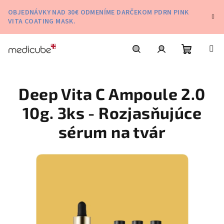
Prejsť
OBJEDNÁVKY NAD 30€ ODMENÍME DARČEKOM PDRN PINK
na
VITA COATING MASK.
obsah
Nákupn
Hľadať
Prihlásenie
Deep Vita C Ampoule 2.0
košík
10g. 3ks - Rozjasňujúce
sérum na tvár