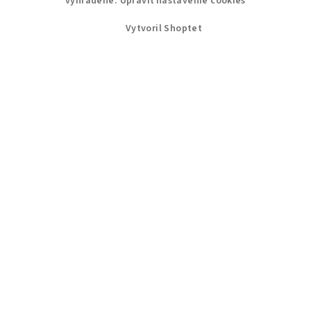
vyhradené.
Upraviť nastavenie cookies
Vytvoril Shoptet