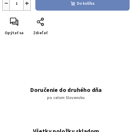
−
+
Do košíka
Opýtať sa
Zdieľať
Doručenie do druhého dňa
po celom Slovensku
Všetky položky skladom