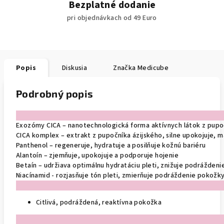
Bezplatné dodanie
pri objednávkach od 49 Euro
Popis
Diskusia
Značka
Medicube
Podrobný popis
Exozómy CICA – nanotechnologická forma aktívnych látok z pupoč
CICA komplex – extrakt z pupočníka ázijského, silne upokojuje, 
Panthenol – regeneruje, hydratuje a posilňuje kožnú bariéru
Alantoín – zjemňuje, upokojuje a podporuje hojenie
Betaín – udržiava optimálnu hydratáciu pleti, znižuje podráždeni
Niacínamid - rozjasňuje tón pleti, zmierňuje podráždenie pokožky 
Citlivá, podráždená, reaktívna pokožka