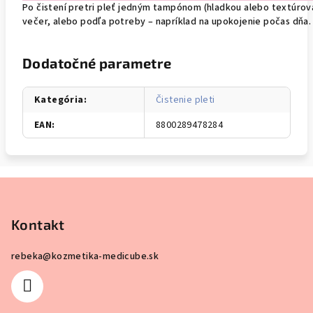
Po čistení pretri pleť jedným tampónom (hladkou alebo textúrova
večer, alebo podľa potreby – napríklad na upokojenie počas dňa.
Dodatočné parametre
Kategória
:
Čistenie pleti
EAN
:
8800289478284
Z
á
p
Kontakt
ä
rebeka
@
kozmetika-medicube.sk
t
i
e