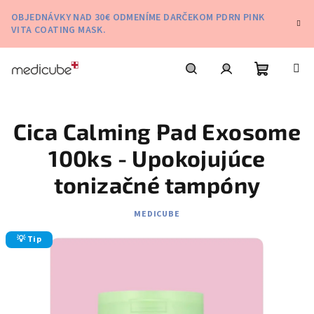
Prejsť
OBJEDNÁVKY NAD 30€ ODMENÍME DARČEKOM PDRN PINK
na
VITA COATING MASK.
obsah
Nákupn
Hľadať
Prihlásenie
Cica Calming Pad Exosome
košík
100ks - Upokojujúce
tonizačné tampóny
MEDICUBE
💡 Tip