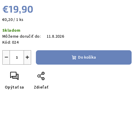
€19,90
Jednotková
€0,20 / 1 ks
cena:
Skladom
Môžeme doručiť do:
11.8.2026
Kód:
024
−
+
Do košíka
Opýtať sa
Zdieľať