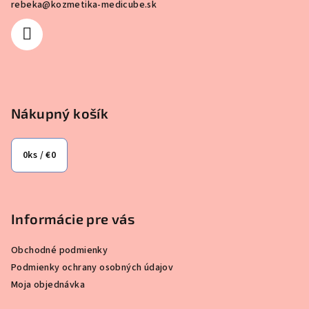
rebeka
@
kozmetika-medicube.sk
t
i
e
Nákupný košík
0
ks /
€0
Informácie pre vás
Obchodné podmienky
Podmienky ochrany osobných údajov
Moja objednávka