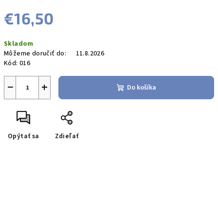
€16,50
Jednotková
Skladom
cena:
Môžeme doručiť do:
11.8.2026
Kód:
016
−
+
Do košíka
Opýtať sa
Zdieľať