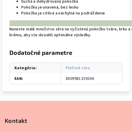
Suchá a dehydrovaná pokožka
Pokožka je unavená, bez lesku
Pokožka je citlivá a náchylná na podráždenie
Naneste malé množstvo séra na vyčistenú pokožku tváre, krku a 
krému, aby ste dosiahli optimálne výsledky.
Dodatočné parametre
Kategória
:
Pleťové séra
EAN
:
8809981339206
Z
á
p
Kontakt
ä