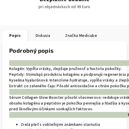
pri objednávkach od 49 Euro
Popis
Diskusia
Značka
Medicube
Podrobný popis
Kolagén: Vypĺňa vrásky, zlepšuje pružnosť a hustotu pokožky.
Peptidy: Stimulujú produkciu kolagénu a podporujú regeneráciu 
Kyselina hyalurónová: Intenzívne hydratuje, vypĺňa vrásky a zlep
Extrakt zo zeleného čaju: Pôsobí antioxidačne a chráni pokožku p
Sérum Collagen Glow Booster pôsobí všesmerovo: redukuje vrásky
obsahu kolagénu a peptidov je pokožka pevnejšia a hladšia a kys
pred škodlivými účinkami vonkajších faktorov.
Zrelá pleť s viditeľnými známkami starnutia