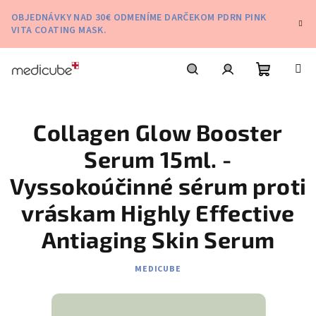
Prejsť
OBJEDNÁVKY NAD 30€ ODMENÍME DARČEKOM PDRN PINK
na
VITA COATING MASK.
obsah
Nákupn
Hľadať
Prihlásenie
Collagen Glow Booster
košík
Serum 15ml. -
Vyssokoúčinné sérum proti
vráskam Highly Effective
Antiaging Skin Serum
MEDICUBE