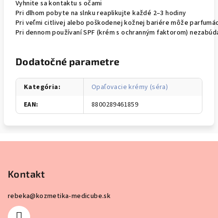
Vyhnite sa kontaktu s očami
Pri dlhom pobyte na slnku reaplikujte každé 2–3 hodiny
Pri veľmi citlivej alebo poškodenej kožnej bariére môže parfum
Pri dennom používaní SPF (krém s ochranným faktorom) nezabúdaj
Dodatočné parametre
Kategória
:
Opaľovacie krémy (séra)
EAN
:
8800289461859
Z
á
p
Kontakt
ä
rebeka
@
kozmetika-medicube.sk
t
i