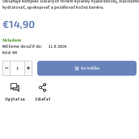
Obsahuje komplex viacerých foriem kyseliny hyalurónovej, niacínamid
hydratovať, upokojovať a posilňovať kožnú bariéru.
€14,90
Jednotková
Skladom
cena:
Môžeme doručiť do:
11.8.2026
Kód:
64
−
+
Do košíka
Opýtať sa
Zdieľať