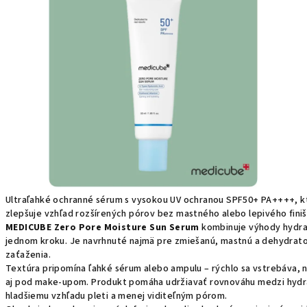
Ultraľahké ochranné sérum s vysokou UV ochranou SPF50+ PA++++, k
zlepšuje vzhľad rozšírených pórov bez mastného alebo lepivého finiš
MEDICUBE Zero Pore Moisture Sun Serum
kombinuje výhody hydrat
jednom kroku. Je navrhnuté najmä pre zmiešanú, mastnú a dehydrato
zaťaženia.
Textúra pripomína ľahké sérum alebo ampulu – rýchlo sa vstrebáva, n
aj pod make-upom. Produkt pomáha udržiavať rovnováhu medzi hydra
hladšiemu vzhľadu pleti a menej viditeľným pórom.