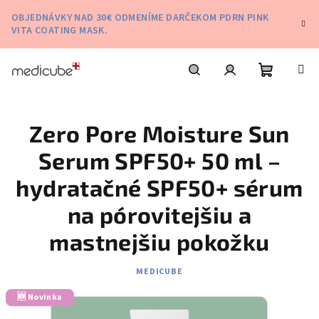
Prejsť
OBJEDNÁVKY NAD 30€ ODMENÍME DARČEKOM PDRN PINK
na
VITA COATING MASK.
obsah
Nákupn
Hľadať
Prihlásenie
Zero Pore Moisture Sun
košík
Serum SPF50+ 50 ml –
hydratačné SPF50+ sérum
na pórovitejšiu a
mastnejšiu pokožku
MEDICUBE
🆕 Novinka