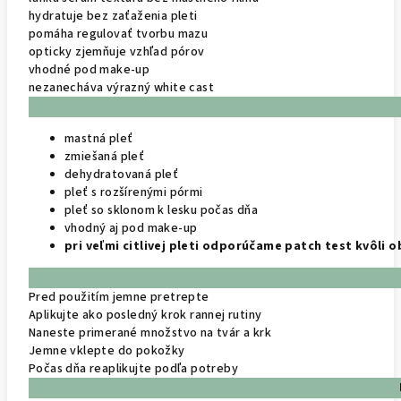
hydratuje bez zaťaženia pleti
pomáha regulovať tvorbu mazu
opticky zjemňuje vzhľad pórov
vhodné pod make-up
nezanecháva výrazný white cast
mastná pleť
zmiešaná pleť
dehydratovaná pleť
pleť s rozšírenými pórmi
pleť so sklonom k lesku počas dňa
vhodný aj pod make-up
pri veľmi citlivej pleti odporúčame patch test kvôli 
Pred použitím jemne pretrepte
Aplikujte ako posledný krok rannej rutiny
Naneste primerané množstvo na tvár a krk
Jemne vklepte do pokožky
Počas dňa reaplikujte podľa potreby