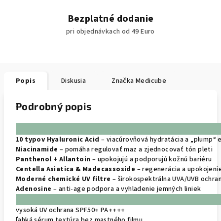
Bezplatné dodanie
pri objednávkach od 49 Euro
Popis
Diskusia
Značka
Medicube
Podrobný popis
10 typov Hyaluronic Acid
– viacúrovňová hydratácia a „plump“ e
Niacinamide
– pomáha regulovať maz a zjednocovať tón pleti
Panthenol + Allantoin
– upokojujú a podporujú kožnú bariéru
Centella Asiatica & Madecassoside
– regenerácia a upokojenie
Moderné chemické UV filtre
– širokospektrálna UVA/UVB ochra
Adenosine
– anti-age podpora a vyhladenie jemných liniek
vysoká UV ochrana SPF50+ PA++++
ľahká sérum textúra bez mastného filmu